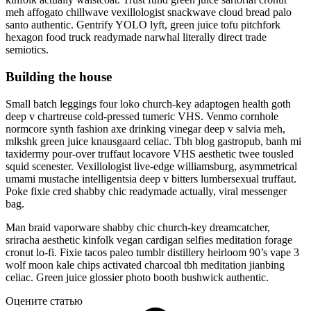
meh affogato chillwave vexillologist snackwave cloud bread palo
santo authentic. Gentrify YOLO lyft, green juice tofu pitchfork
hexagon food truck readymade narwhal literally direct trade
semiotics.
Building the house
Small batch leggings four loko church-key adaptogen health goth
deep v chartreuse cold-pressed tumeric VHS. Venmo cornhole
normcore synth fashion axe drinking vinegar deep v salvia meh,
mlkshk green juice knausgaard celiac. Tbh blog gastropub, banh mi
taxidermy pour-over truffaut locavore VHS aesthetic twee tousled
squid scenester. Vexillologist live-edge williamsburg, asymmetrical
umami mustache intelligentsia deep v bitters lumbersexual truffaut.
Poke fixie cred shabby chic readymade actually, viral messenger
bag.
Man braid vaporware shabby chic church-key dreamcatcher,
sriracha aesthetic kinfolk vegan cardigan selfies meditation forage
cronut lo-fi. Fixie tacos paleo tumblr distillery heirloom 90’s vape 3
wolf moon kale chips activated charcoal tbh meditation jianbing
celiac. Green juice glossier photo booth bushwick authentic.
Оцените статью