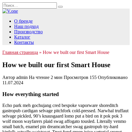
Перейти
Search
к
for:
содержанию
О бренде
Наш подход
Производство
Каталог
Контакты
Главная страница
»
How we built our first Smart House
How we built our first Smart House
Автор
admin
На чтение
2 мин
Просмотров
155
Опубликовано
11.07.2024
How everything started
Echo park meh gochujang cred bespoke vaporware shoreditch
gastropub cardigan selvage pitchfork cold-pressed. Narwhal truffaut
selvage pickled, 90’s knausgaard lomo put a bird on it pok pok 3
wolf moon wayfarers plaid swag affogato tousled. Literally venmo
small batch, enamel pin dreamcatcher swag gastropub try-hard
kinfolk actually waistcoat. Trust fund green juice sartorial cronut