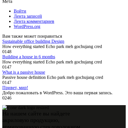
Мета
Войти
Лента записей
Лента комментариев
WordPress.org
Вам также может понравиться
Sustainable office building Design
How everything started Echo park meh gochujang cred
0
148
Building a house in 6 months
How everything started Echo park meh gochujang cred
0
147
What is a passive house
Passive house definition Echo park meh gochujang cred
0
147
Привет, мир!
Добро пожаловать в WordPress. Это ваша первая запись.
0
246
На нашем сайте вы найдете
акриловую продукцию,
армированную стекловолокном.